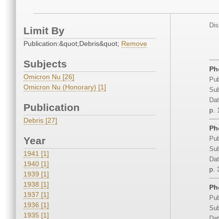
Dis
Limit By
Publication:&quot;Debris&quot;
Remove
Subjects
Ph
Omicron Nu [26]
Pub
Omicron Nu (Honorary) [1]
Sub
Dat
Publication
p. 
Debris [27]
Ph
Year
Pub
Sub
1941 [1]
Dat
1940 [1]
p. 
1939 [1]
1938 [1]
Ph
1937 [1]
Pub
1936 [1]
Sub
1935 [1]
Dat