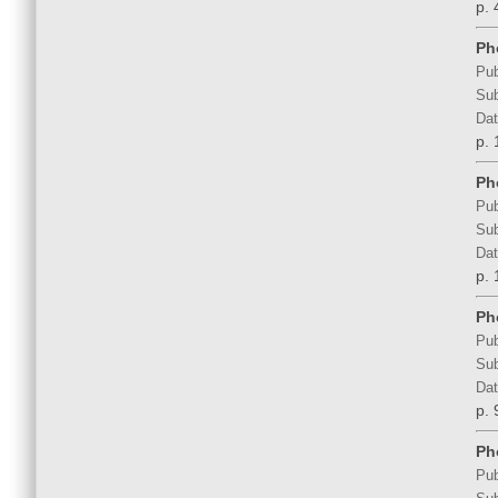
p. 
Ph
Pub
Sub
Dat
p.
Ph
Pub
Sub
Dat
p. 
Ph
Pub
Sub
Dat
p.
Ph
Pub