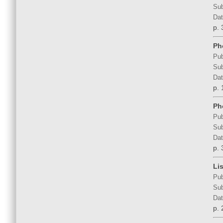
Sub
Dat
p. 
Ph
Pub
Sub
Dat
p. 
Ph
Pub
Sub
Dat
p. 
Li
Pub
Sub
Dat
p. 