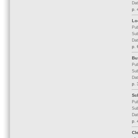
Dat
p. 
Lo
Pub
Sub
Dat
p. 
But
Pub
Sub
Dat
p. 
Sc
Pub
Sub
Dat
p. 
Cl