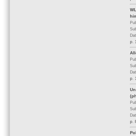
WL
hi
Pub
Sub
Dat
p. 
All
Pub
Sub
Dat
p. 
Uni
(p
Pub
Sub
Dat
p. 
Po