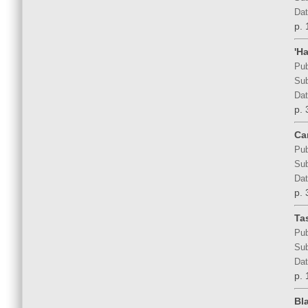
Dat
p. 
'H
Pub
Sub
Dat
p. 
Ca
Pub
Sub
Dat
p. 
Ta
Pub
Sub
Dat
p. 
Bl