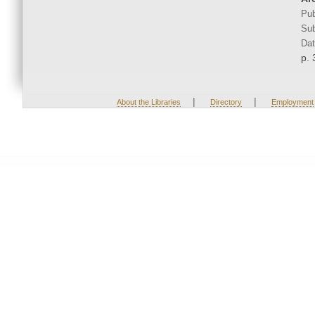
Pub
Sub
Dat
p. 
|
|
About the Libraries
Directory
Employment