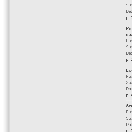
Sub
Dat
p. 
Pu
sto
Pub
Sub
Dat
p. 
Lo
Pub
Sub
Dat
p. 
Se
Pub
Sub
Dat
p. 