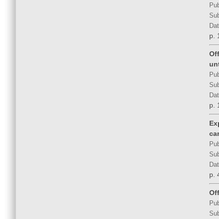
Pub
Sub
Dat
p. 
Of
unt
Pub
Sub
Dat
p. 
Ex
ca
Pub
Sub
Dat
p. 
Of
Pub
Sub