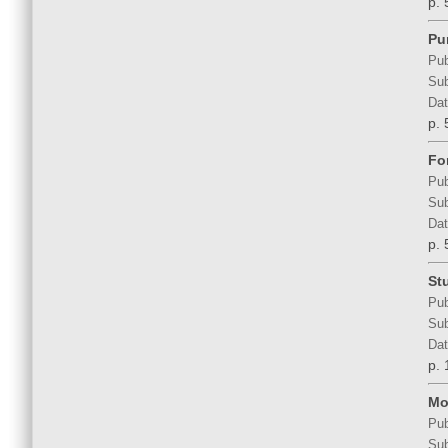
p. 
Pu
Pub
Sub
Dat
p. 
For
Pub
Sub
Dat
p. 
Stu
Pub
Sub
Dat
p. 
Mo
Pub
Sub