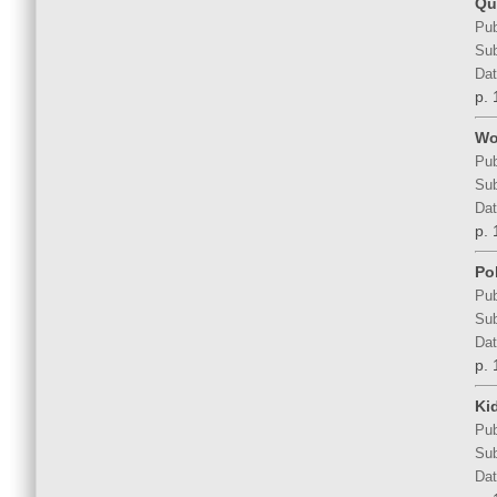
Qu
Pub
Sub
Dat
p. 
Wo
Pub
Sub
Dat
p. 
Po
Pub
Sub
Dat
p. 
Ki
Pub
Sub
Dat