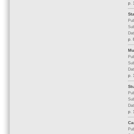
p. 
St
Pub
Sub
Dat
p. 
Mu
Pub
Sub
Dat
p. 
St
Pub
Sub
Dat
p. 
Ca
Pub