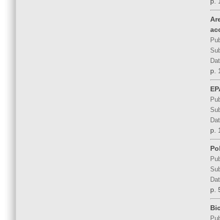
p. 
Ar
ac
Pub
Sub
Dat
p. 
EP
Pub
Sub
Dat
p. 
Po
Pub
Sub
Dat
p. 
Bi
Pub