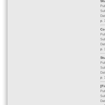
St
Pub
Sub
Dat
p. 
Co
Pub
Sub
Dat
p. 
St
Pub
Sub
Dat
p. 
[Fi
Pub
Sub
Dat