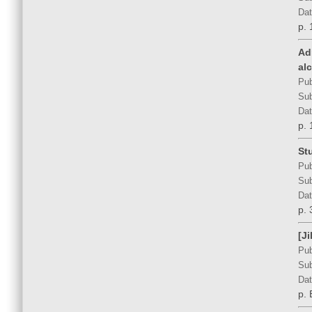
Dat
p. 
Ad
al
Pub
Sub
Dat
p. 
St
Pub
Sub
Dat
p. 
[Ji
Pub
Sub
Dat
p.