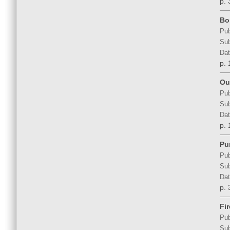
p. 
Bo
Pub
Sub
Dat
p. 
Ou
Pub
Sub
Dat
p. 
Pu
Pub
Sub
Dat
p. 
Fi
Pub
Sub