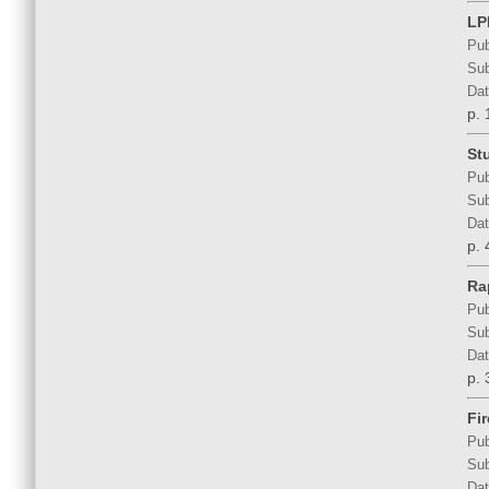
LP
Pub
Sub
Dat
p. 
St
Pub
Sub
Dat
p. 
Ra
Pub
Sub
Dat
p. 
Fi
Pub
Sub
Dat