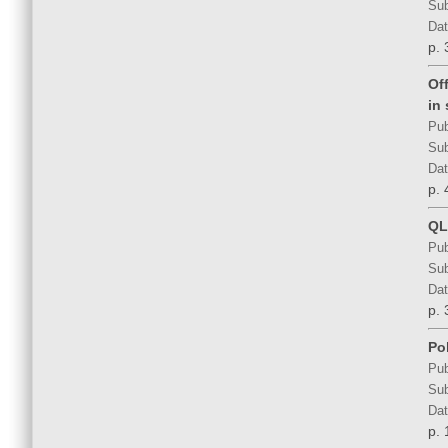
Sub
Dat
p. 
Of
in 
Pub
Sub
Dat
p. 
QL
Pub
Sub
Dat
p. 
Po
Pub
Sub
Dat
p. 