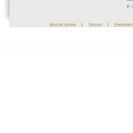
p. 
|
|
About the Libraries
Directory
Employment