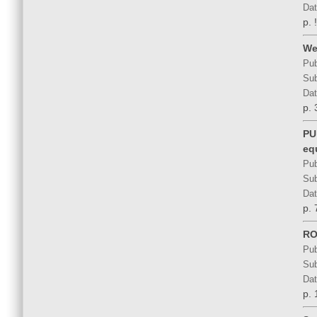
Dat
p. 
We
Pub
Sub
Dat
p. 
PU 
eq
Pub
Sub
Dat
p. 
RO
Pub
Sub
Dat
p. 