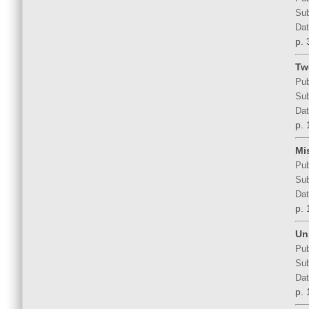
Sub
Dat
p. 
Tw
Pub
Sub
Dat
p. 
Mi
Pub
Sub
Dat
p. 
Un
Pub
Sub
Dat
p. 