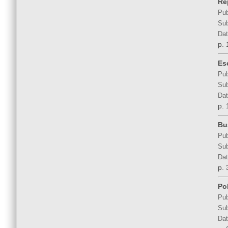
Re
Pub
Sub
Dat
p. 
Es
Pub
Sub
Dat
p. 
Bu
Pub
Sub
Dat
p. 
Po
Pub
Sub
Dat