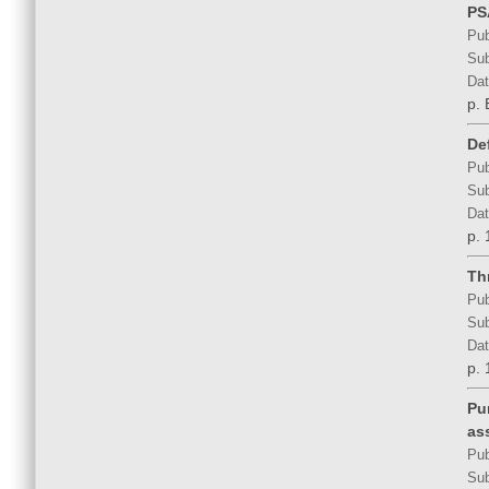
PS
Pub
Sub
Dat
p.
De
Pub
Sub
Dat
p. 
Th
Pub
Sub
Dat
p. 
Pu
as
Pub
Sub