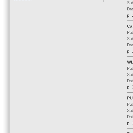
Sub
Dat
p. 
Ca
Pub
Sub
Dat
p. 
WL
Pub
Sub
Dat
p. 
PU
Pub
Sub
Dat
p. 