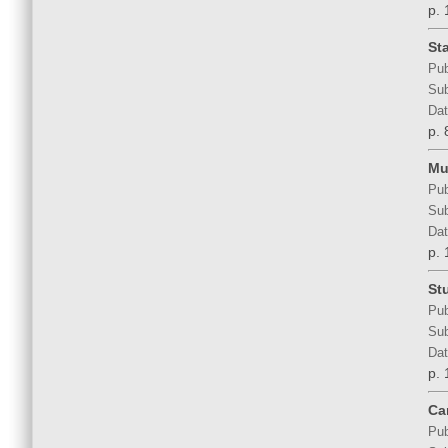
p. 
St
Pub
Sub
Dat
p. 
Mu
Pub
Sub
Dat
p. 
St
Pub
Sub
Dat
p. 
Ca
Pub