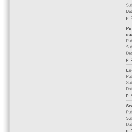
Sub
Dat
p. 
Pu
sto
Pub
Sub
Dat
p. 
Lo
Pub
Sub
Dat
p. 
Se
Pub
Sub
Dat
p. 