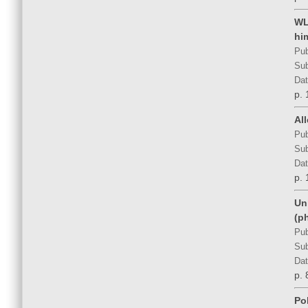
WL
hi
Pub
Sub
Dat
p. 
All
Pub
Sub
Dat
p. 
Uni
(p
Pub
Sub
Dat
p. 
Po