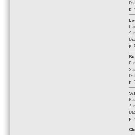
Dat
p. 
Lo
Pub
Sub
Dat
p. 
But
Pub
Sub
Dat
p. 
Sc
Pub
Sub
Dat
p. 
Cl