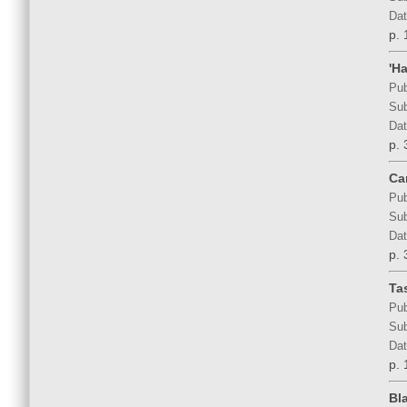
Dat
p. 
'H
Pub
Sub
Dat
p. 
Ca
Pub
Sub
Dat
p. 
Ta
Pub
Sub
Dat
p. 
Bl