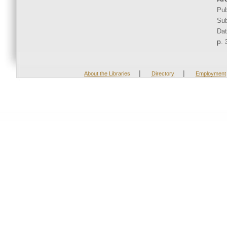
Pub
Sub
Dat
p. 
|
|
About the Libraries
Directory
Employment