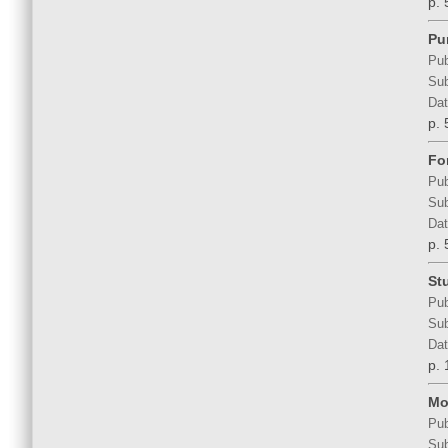
p. 
Pu
Pub
Sub
Dat
p. 
For
Pub
Sub
Dat
p. 
Stu
Pub
Sub
Dat
p. 
Mo
Pub
Sub