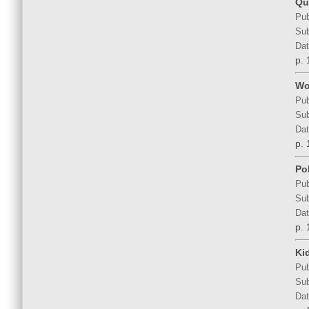
Qu
Pub
Sub
Dat
p. 
Wo
Pub
Sub
Dat
p. 
Po
Pub
Sub
Dat
p. 
Ki
Pub
Sub
Dat