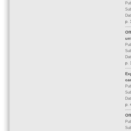
Pub
Sub
Dat
p. 
Of
unt
Pub
Sub
Dat
p. 
Ex
ca
Pub
Sub
Dat
p. 
Of
Pub
Sub