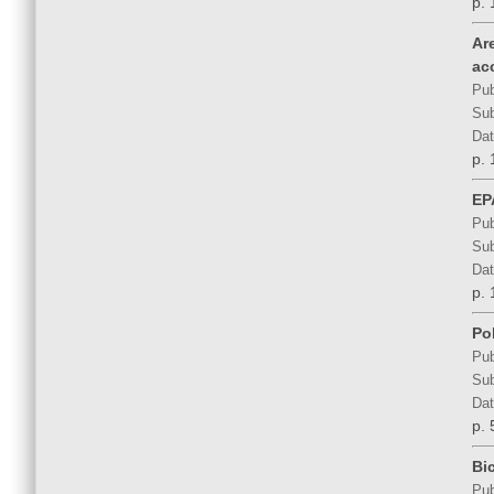
p. 
Ar
ac
Pub
Sub
Dat
p. 
EP
Pub
Sub
Dat
p. 
Po
Pub
Sub
Dat
p. 
Bi
Pub