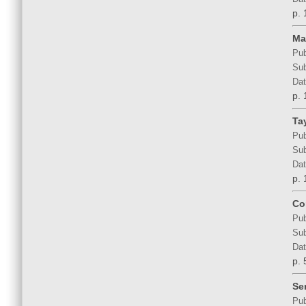
p. 
Ma
Pub
Sub
Dat
p. 
Ta
Pub
Sub
Dat
p. 
Co
Pub
Sub
Dat
p. 
Ser
Pub