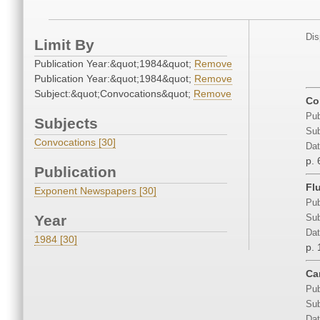
Dis
Limit By
Publication Year:&quot;1984&quot;
Remove
Publication Year:&quot;1984&quot;
Remove
Subject:&quot;Convocations&quot;
Remove
Co
Pub
Subjects
Sub
Convocations [30]
Dat
p. 
Publication
Flu
Exponent Newspapers [30]
Pub
Year
Sub
Dat
1984 [30]
p. 
Car
Pub
Sub
Dat