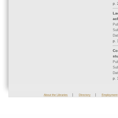
p.
La
ac
Pub
Sub
Dat
p.
Co
st
Pub
Sub
Dat
p. 
|
|
About the Libraries
Directory
Employment