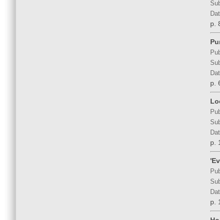
Sub
Dat
p. 
Pu
Pub
Sub
Dat
p. 
Lo
Pub
Sub
Dat
p. 
'Ev
Pub
Sub
Dat
p. 