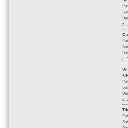
Ho
Pub
Sub
Dat
p, 
Gu
Pub
Sub
Dat
p. 
Un
'C
Pub
Sub
Dat
p. 
Tri
Pub
Sub