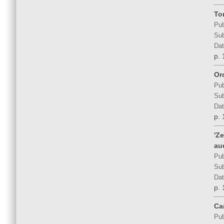
To
Pub
Sub
Dat
p. 
Or
Pub
Sub
Dat
p. 
'Ze
au
Pub
Sub
Dat
p. 
Ca
Pub