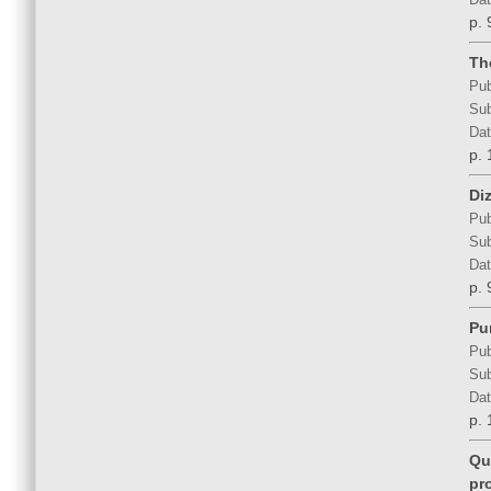
Dat
p. 
Th
Pub
Sub
Dat
p. 
Di
Pub
Sub
Dat
p. 
Pu
Pub
Sub
Dat
p. 
Qu
pr