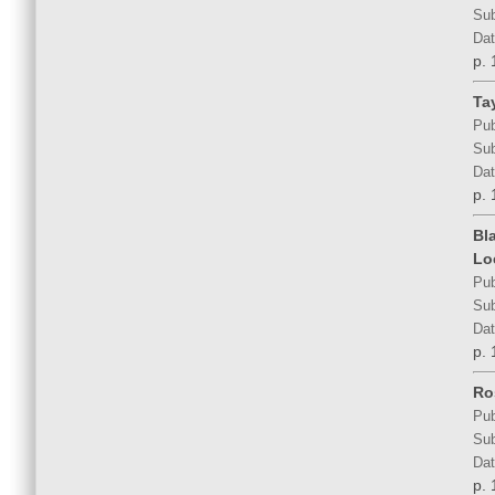
Sub
Dat
p. 
Ta
Pub
Sub
Dat
p. 
Bl
Lo
Pub
Sub
Dat
p. 
Ro
Pub
Sub
Dat
p. 