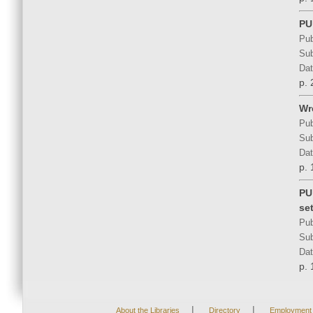
PU 
Pub
Sub
Dat
p. 
Wr
Pub
Sub
Dat
p. 
PU
se
Pub
Sub
Dat
p. 
|
|
About the Libraries
Directory
Employment