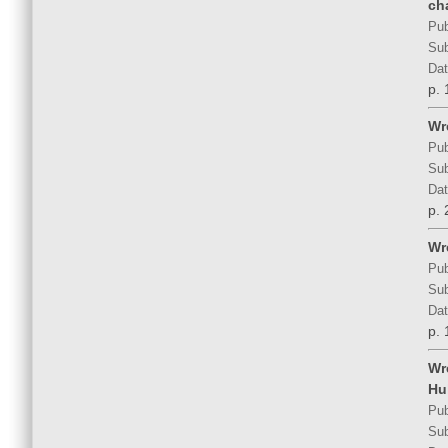
ch
Pub
Sub
Dat
p. 
Wr
Pub
Sub
Dat
p. 
Wr
Pub
Sub
Dat
p. 
Wr
Hul
Pub
Sub