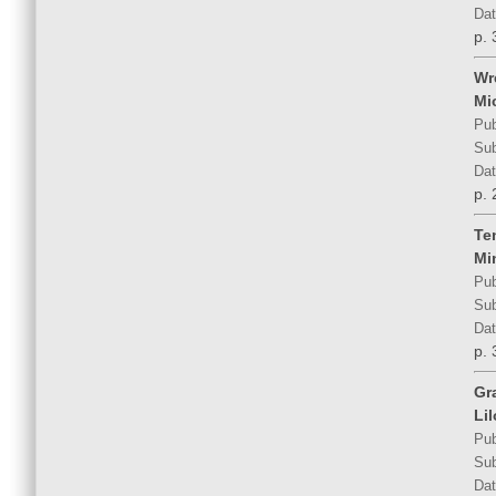
Dat
p. 
Wr
Mi
Pub
Sub
Dat
p. 
Te
Mi
Pub
Sub
Dat
p. 
Gr
Lil
Pub
Sub
Dat