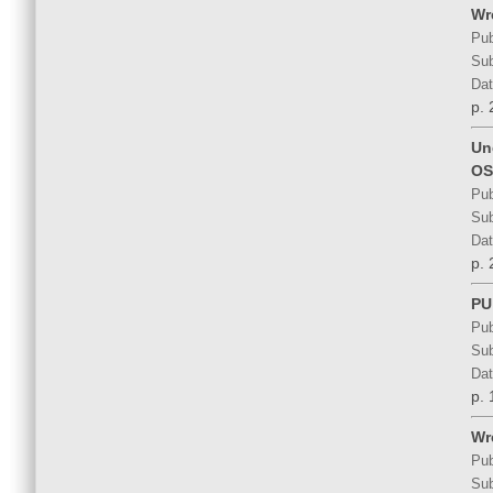
Wr
Pub
Sub
Dat
p. 
Und
OS
Pub
Sub
Dat
p. 
PU
Pub
Sub
Dat
p. 
Wr
Pub
Sub