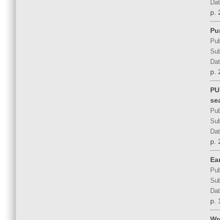
Dat
p. 
Pu
Pub
Sub
Dat
p. 
PU
se
Pub
Sub
Dat
p. 
Ear
Pub
Sub
Dat
p. 
Wr