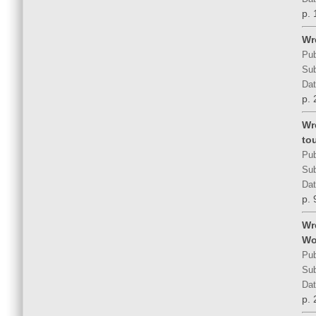
p. 
Wr
Pub
Sub
Dat
p. 
Wr
to
Pub
Sub
Dat
p. 
Wr
Wo
Pub
Sub
Dat
p. 