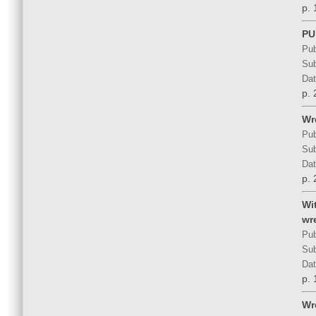
p. 
PU
Pub
Sub
Dat
p. 
Wr
Pub
Sub
Dat
p. 
Wi
wre
Pub
Sub
Dat
p. 
Wr