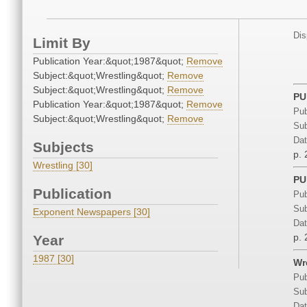
Dis
Limit By
Publication Year:&quot;1987&quot;
Remove
Subject:&quot;Wrestling&quot;
Remove
Subject:&quot;Wrestling&quot;
Remove
PU
Publication Year:&quot;1987&quot;
Remove
Pub
Subject:&quot;Wrestling&quot;
Remove
Sub
Dat
Subjects
p. 
Wrestling [30]
PU
Publication
Pub
Sub
Exponent Newspapers [30]
Dat
p. 
Year
1987 [30]
Wr
Pub
Sub
Dat