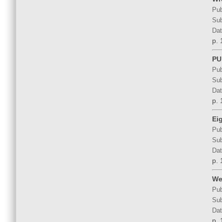
Pub
Sub
Dat
p. 
PU
Pub
Sub
Dat
p. 
Eig
Pub
Sub
Dat
p. 
We
Pub
Sub
Dat
p. 