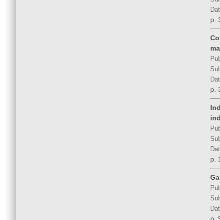
Dat
p. 
Co
ma
Pub
Sub
Dat
p. 
In
in
Pub
Sub
Dat
p. 
Ga
Pub
Sub
Dat
p. 